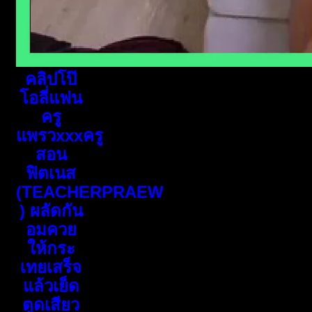
คลิปโป๊
โอลี่แฟน
ครู
แพรวxxxครู
สอน
ฟิตเนส
(TEACHERPRAEW
) ผลัดกัน
อมควย
ให้กระ
เทยเสร็จ
แล้วเย็ด
ตูดเสียว