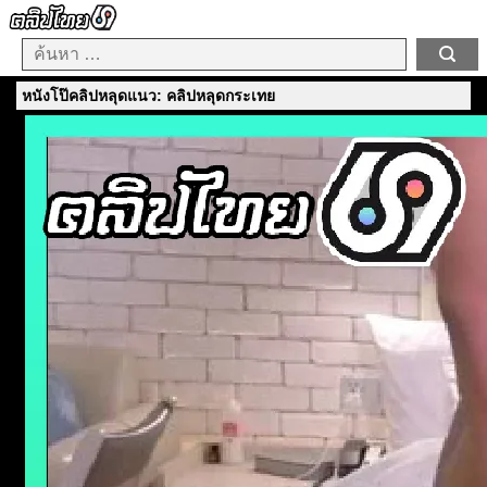
หนังโป๊คลิปหลุดแนว: คลิปหลุดกระเทย