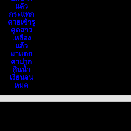
แล้ว
กระแทก
ควยเข้ารู
ตูดสาว
เหลือง
แล้ว
มาเเตก
คาปาก
กินน้ำ
เงี่ยนจน
หมด