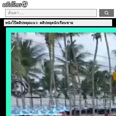
หนังโป๊คลิปหลุดแนว: คลิปหลุดนักเรียนชาย