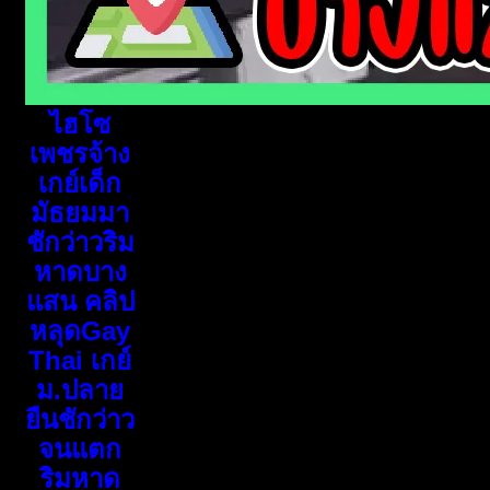
ไฮโซ
เพชรจ้าง
เกย์เด็ก
มัธยมมา
ชักว่าวริม
หาดบาง
แสน คลิป
หลุดGay
Thai เกย์
ม.ปลาย
ยืนชักว่าว
จนแตก
ริมหาด