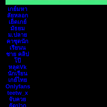
เกย์มหา
ลัยหลอก
เย็ดเกย์
มัธยม
ม.ปลาย
คาชุดนัก
เรียนน
ชาย คลิป
โป๊
หลุดVk
นักเรียน
เกย์ไทย
Onlyfans
teetw_x
จับควย
ยัดปาก