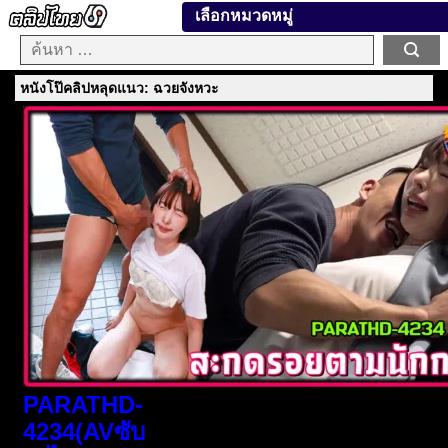
เลือกหมวดหมู่
หนังโป๊คลิปหลุดแนว: ฉวยจังหวะ
PARATHD-
4234(AVซับ