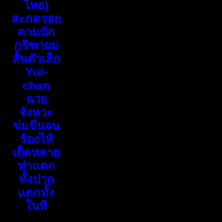
ไทย)
สะกดรอย
ตามนัก
กรีฑาผม
สั้นตัวเล็ก
Yui-
chan
ฉวย
จังหวะ
ข่มขืนจน
ร้องไห้
เย็ดหลาย
ท่าแตก
ทั้งปาก
แตกทั้ง
ในหี