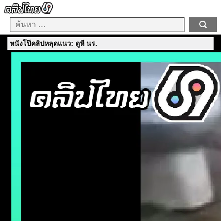
หนังโป๊คลิปหลุดแนว: ดูหี นร.