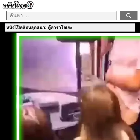
หนังโป๊คลิปหลุดแนว: ตู้คาราโอเกะ