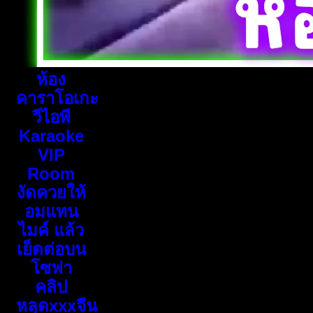
ห้อง
คาราโอเกะ
วีไอพี
Karaoke
VIP
Room
งัดควยให้
อมแทน
ไมค์ แล้ว
เย็ดต่อบน
โซฟา
คลิป
หลุดxxxจีน