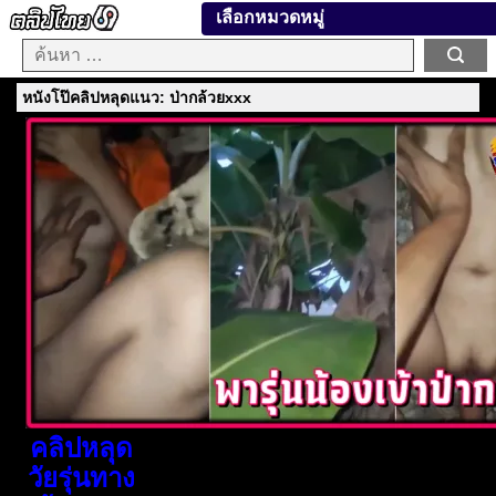
เลือกหมวดหมู่
หนังโป๊คลิปหลุดแนว: ป่ากล้วยxxx
คลิปหลุด
วัยรุ่นทาง