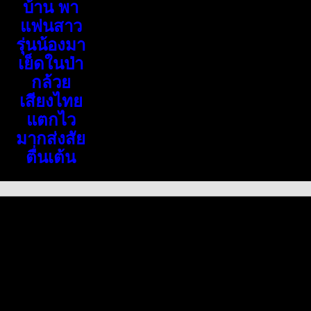
บ้าน พา
แฟนสาว
รุ่นน้องมา
เย็ดในป่า
กล้วย
เสียงไทย
แตกไว
มากส่งสัย
ตื่นเต้น