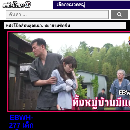
เลือกหมวดหมู่
หนังโป๊คลิปหลุดแนว: พยายามขัดขืน
EBWH-
277 เด็ก