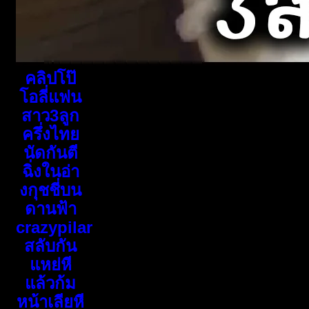
คลิปโป๊
โอลี่แฟน
สาว3ลูก
ครึ่งไทย
นัดกันตี
ฉิ่งในอ่า
งกุชชี่บน
ดานฟ้า
crazypilar
สลับกัน
แหย่หี
แล้วก้ม
หน้าเลียหี