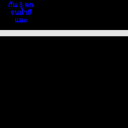
กัน 3 คน
จนน้ำหี
แฉะ