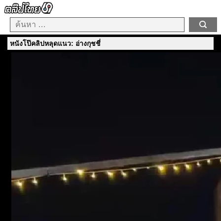
หนังโป๊คลิปหลุดแนว: อ่างกุชชี่