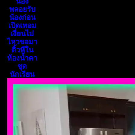
น้อง
พลอยรับ
น้องก่อน
เปิดเทอม
เงี่ยนไม่
ไหวขอมา
ติ้วหีใน
ห้องน้ำคา
ชุด
นักเรียน