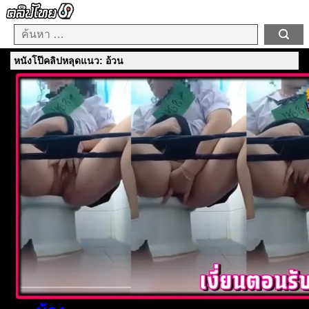
หนังโป๊คลิปหลุดแนว: อ้วน